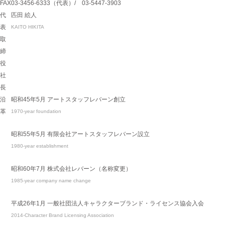
FAX
03-3456-6333（代表）/ 03-5447-3903
代
匹田 絵人
表
KAITO HIKITA
取
締
役
社
長
沿
昭和45年5月 アートスタッフレバーン創立
革
1970-year foundation
昭和55年5月 有限会社アートスタッフレバーン設立
1980-year establishment
昭和60年7月 株式会社レバーン（名称変更）
1985-year company name change
平成26年1月 一般社団法人キャラクターブランド・ライセンス協会入会
2014-Character Brand Licensing Association