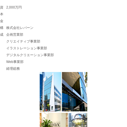
資
2,000万円
本
金
構
株式会社レバーン
成
企画営業部
クリエイティブ事業部
イラストレーション事業部
デジタルクリエーション事業部
Web事業部
経理総務